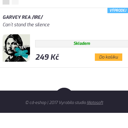
VÝPRODEJ
GARVEY REA /IRE/
Can´t stand the silence
Skladem
249 Kč
Do košíku
© cd-eshop | 2017 Vyrobilo studio
Matosoft